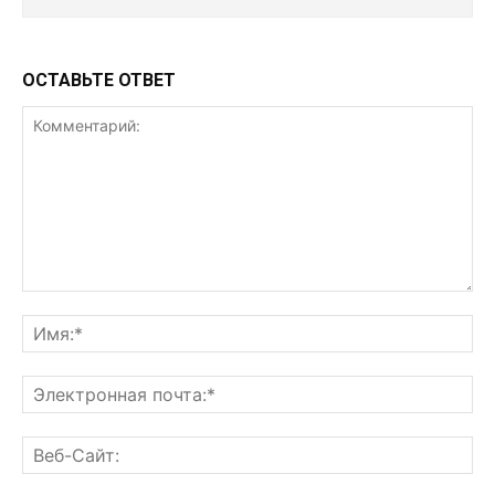
ОСТАВЬТЕ ОТВЕТ
Комментарий:
Им
Эл
поч
Ве
Са