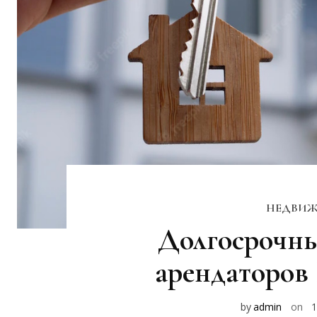
НЕДВИЖ
Долгосрочны
арендаторов E
by
admin
on
1