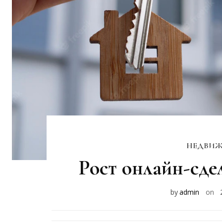
НЕДВИЖ
Рост онлайн-сдел
by
admin
on