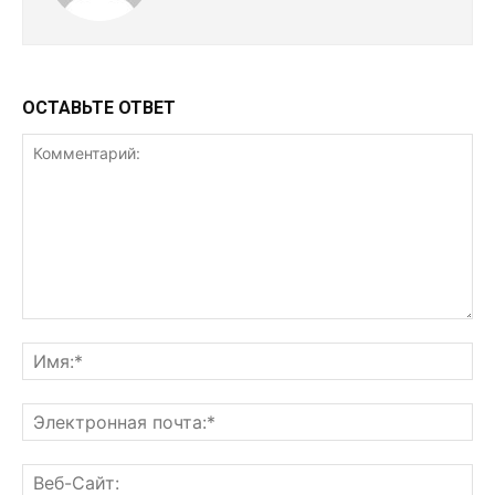
ОСТАВЬТЕ ОТВЕТ
Комментарий:
Им
Эл
поч
Ве