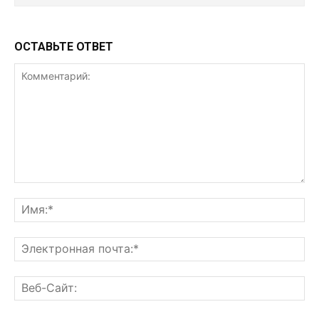
ОСТАВЬТЕ ОТВЕТ
Комментарий:
Им
Эл
поч
Ве
Са