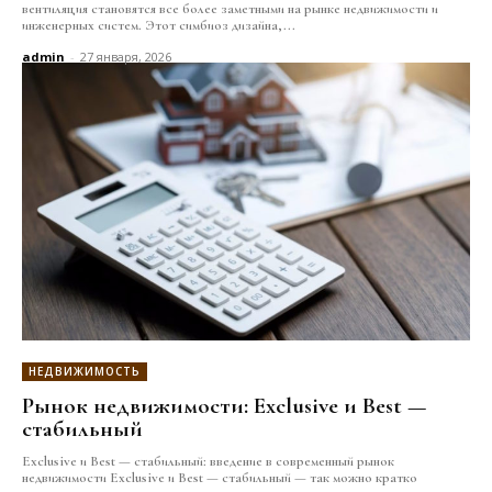
вентиляция становятся все более заметными на рынке недвижимости и
инженерных систем. Этот симбиоз дизайна,...
admin
-
27 января, 2026
НЕДВИЖИМОСТЬ
Рынок недвижимости: Exclusive и Best —
стабильный
Exclusive и Best — стабильный: введение в современный рынок
недвижимости Exclusive и Best — стабильный — так можно кратко