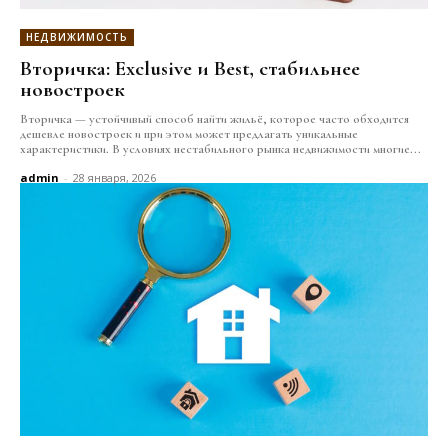
НЕДВИЖИМОСТЬ
Вторичка: Exclusive и Best, стабильнее
новостроек
Вторичка — устойчивый способ найти жильё, которое часто обходится
дешевле новостроек и при этом может предлагать уникальные
характеристики. В условиях нестабильного рынка недвижимости многие...
admin
-
28 января, 2026